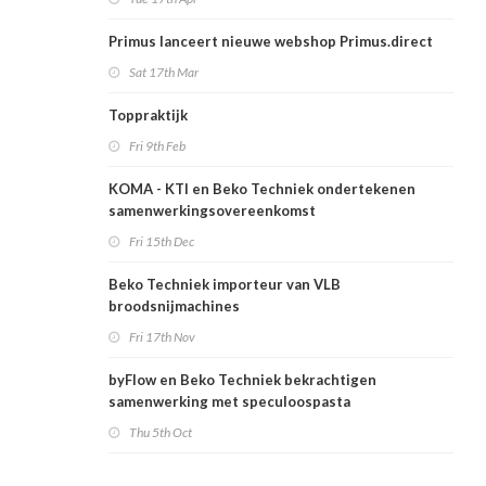
Primus lanceert nieuwe webshop Primus.direct
Sat 17th Mar
Toppraktijk
Fri 9th Feb
KOMA - KTI en Beko Techniek ondertekenen
samenwerkingsovereenkomst
Fri 15th Dec
Beko Techniek importeur van VLB
broodsnijmachines
Fri 17th Nov
byFlow en Beko Techniek bekrachtigen
samenwerking met speculoospasta ​
Thu 5th Oct