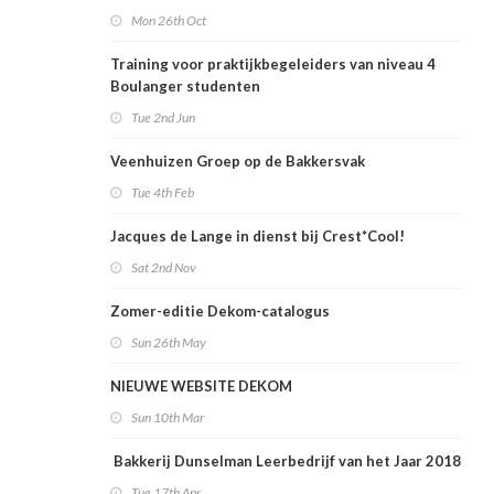
Mon 26th Oct
Training voor praktijkbegeleiders van niveau 4
Boulanger studenten
Tue 2nd Jun
Veenhuizen Groep op de Bakkersvak
Tue 4th Feb
Jacques de Lange in dienst bij Crest*Cool!
Sat 2nd Nov
Zomer-editie Dekom-catalogus
Sun 26th May
NIEUWE WEBSITE DEKOM
Sun 10th Mar
Bakkerij Dunselman Leerbedrijf van het Jaar 2018
Tue 17th Apr