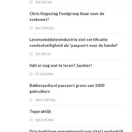
Tue 2nd Jun
Chris Hogeslag Foodgroup klaar voor de
toekomst!
Sun 15th Dec
Levensmiddelenindustrie ziet certificatie
voedselveiligheid als 'paspoort voor de handel'
Tue 9th Jul
Valt er nog wat te leren? Jazeker!
Fri 22nd Mar
Bakkerpedia.nl passeert grens van 1000
gebruikers
Wed 12th Sep
Toppraktijk
Sat 24th Mar
Drie bedrijven genomineerd voor titel Leerbedrijf