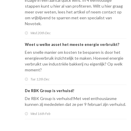
inzage in een aantal quick wins. In 4 eenvoudige
stappen kunt u hier al van profiteren. Wilt u hier graag
meer over weten, lees het artikel of neem contact op
om vrijblijvend te sparren met een specialist van
Novotek.
Wed 20th Dec
Weet u welke asset het meeste energie verbruikt?
Een snelle manier om kosten te besparen is door het
energieverbruik inzichtelijk te maken. Hoeveel energie
verbruikt uw industriële bakkerij nu eigenlijk? Op welk
moment?
Tue 12th Dec
De RBK Group is verhuisd!
De RBK Group is verhuisd!Met veel enthousiasme
kunnen zij mededelen dat ze per 9 februari zijn verhuisd.
Wed 16th Feb