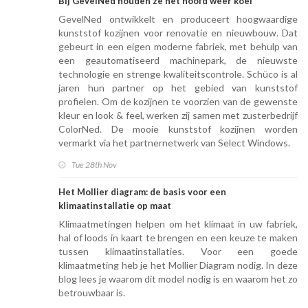
Bij GevelNed houden ze het hoofd weer koel
GevelNed ontwikkelt en produceert hoogwaardige
kunststof kozijnen voor renovatie en nieuwbouw. Dat
gebeurt in een eigen moderne fabriek, met behulp van
een geautomatiseerd machinepark, de nieuwste
technologie en strenge kwaliteitscontrole. Schüco is al
jaren hun partner op het gebied van kunststof
profielen. Om de kozijnen te voorzien van de gewenste
kleur en look & feel, werken zij samen met zusterbedrijf
ColorNed. De mooie kunststof kozijnen worden
vermarkt via het partnernetwerk van Select Windows.
Tue 28th Nov
Het Mollier diagram: de basis voor een
klimaatinstallatie op maat
Klimaatmetingen helpen om het klimaat in uw fabriek,
hal of loods in kaart te brengen en een keuze te maken
tussen klimaatinstallaties. Voor een goede
klimaatmeting heb je het Mollier Diagram nodig. In deze
blog lees je waarom dit model nodig is en waarom het zo
betrouwbaar is.