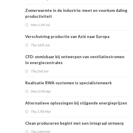
Zomerwarmte in de industrie: meet en voorkom daling
productiviteit
Mon 11th Jul
Verschuiving productie van Azië naar Europa
Thu 16th Jun
CFD: onmisbaar bij ontwerpen van ventilatiestromen
in energiecentrales
Thu 2nd Jun
Realisatie RWA-systemen is specialistenwerk
Mon 25th Apr
Alternatieve oplossingen bij stijgende energieprijzen
Thu 17th Mar
Clean produceren begint met een integraal ontwerp
Thu 24th Feb