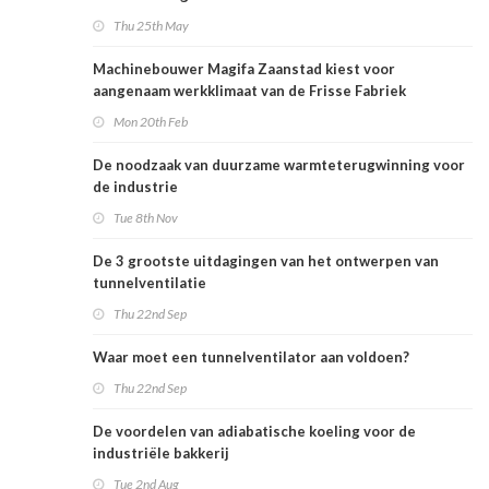
Thu 25th May
Machinebouwer Magifa Zaanstad kiest voor
aangenaam werkklimaat van de Frisse Fabriek
Mon 20th Feb
De noodzaak van duurzame warmteterugwinning voor
de industrie
Tue 8th Nov
De 3 grootste uitdagingen van het ontwerpen van
tunnelventilatie
Thu 22nd Sep
Waar moet een tunnelventilator aan voldoen?
Thu 22nd Sep
De voordelen van adiabatische koeling voor de
industriële bakkerij
Tue 2nd Aug