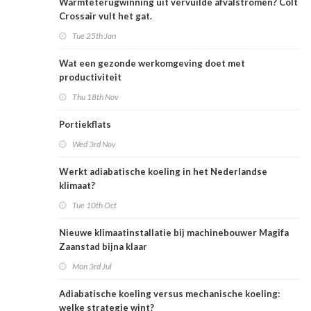
Warmteterugwinning uit vervuilde afvalstromen? Colt
Crossair vult het gat.
Tue 25th Jan
Wat een gezonde werkomgeving doet met
productiviteit
Thu 18th Nov
Portiekflats
Wed 3rd Nov
Werkt adiabatische koeling in het Nederlandse
klimaat?
Tue 10th Oct
Nieuwe klimaatinstallatie bij machinebouwer Magifa
Zaanstad bijna klaar
Mon 3rd Jul
Adiabatische koeling versus mechanische koeling:
welke strategie wint?