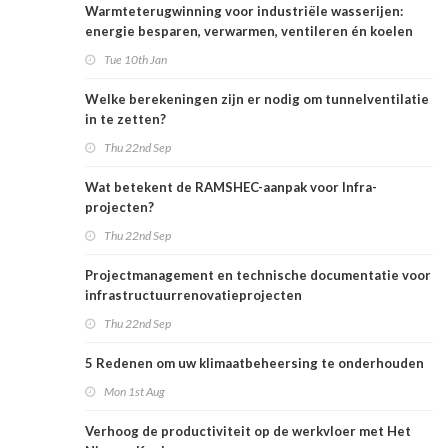
Warmteterugwinning voor industriële wasserijen:
energie besparen, verwarmen, ventileren én koelen
Tue 10th Jan
Welke berekeningen zijn er nodig om tunnelventilatie
in te zetten?
Thu 22nd Sep
Wat betekent de RAMSHEC-aanpak voor Infra-
projecten?
Thu 22nd Sep
Projectmanagement en technische documentatie voor
infrastructuurrenovatieprojecten
Thu 22nd Sep
5 Redenen om uw klimaatbeheersing te onderhouden
Mon 1st Aug
Verhoog de productiviteit op de werkvloer met Het