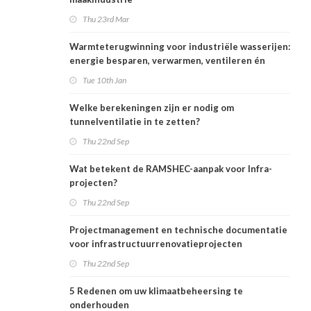
Thu 23rd Mar
Warmteterugwinning voor industriële wasserijen:
energie besparen, verwarmen, ventileren én
koelen
Tue 10th Jan
Welke berekeningen zijn er nodig om
tunnelventilatie in te zetten?
Thu 22nd Sep
Wat betekent de RAMSHEC-aanpak voor Infra-
projecten?
Thu 22nd Sep
Projectmanagement en technische documentatie
voor infrastructuurrenovatieprojecten
Thu 22nd Sep
5 Redenen om uw klimaatbeheersing te
onderhouden