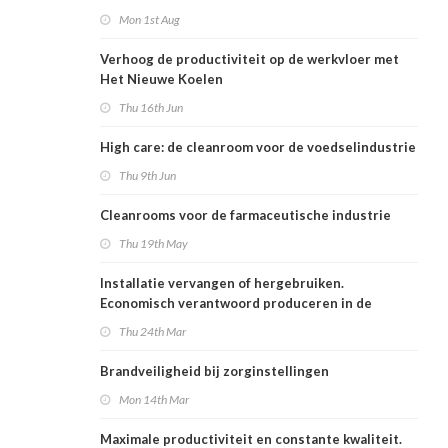
Mon 1st Aug
Verhoog de productiviteit op de werkvloer met
Het Nieuwe Koelen
Thu 16th Jun
High care: de cleanroom voor de voedselindustrie
Thu 9th Jun
Cleanrooms voor de farmaceutische industrie
Thu 19th May
Installatie vervangen of hergebruiken.
Economisch verantwoord produceren in de
voedingsindustrie
Thu 24th Mar
Brandveiligheid bij zorginstellingen
Mon 14th Mar
Maximale productiviteit en constante kwaliteit.