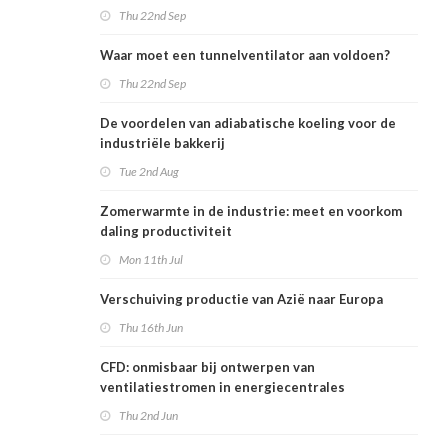
Thu 22nd Sep
Waar moet een tunnelventilator aan voldoen?
Thu 22nd Sep
De voordelen van adiabatische koeling voor de
industriële bakkerij
Tue 2nd Aug
Zomerwarmte in de industrie: meet en voorkom
daling productiviteit
Mon 11th Jul
Verschuiving productie van Azië naar Europa
Thu 16th Jun
CFD: onmisbaar bij ontwerpen van
ventilatiestromen in energiecentrales
Thu 2nd Jun