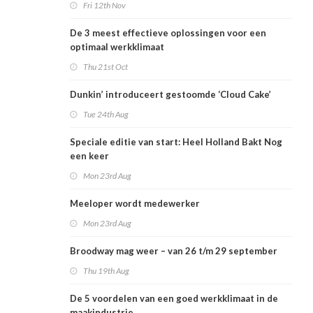
Fri 12th Nov
De 3 meest effectieve oplossingen voor een
optimaal werkklimaat
Thu 21st Oct
Dunkin’ introduceert gestoomde ‘Cloud Cake’
Tue 24th Aug
Speciale editie van start: Heel Holland Bakt Nog
een keer
Mon 23rd Aug
Meeloper wordt medewerker
Mon 23rd Aug
Broodway mag weer – van 26 t/m 29 september
Thu 19th Aug
De 5 voordelen van een goed werkklimaat in de
maakindustrie