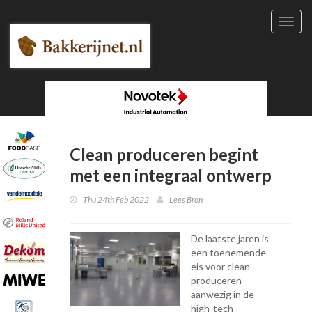
Toggl
navig
Clean produceren begint
met een integraal ontwerp
Thu 24th Feb 2022
Lees Bron
De laatste jaren is
een toenemende
eis voor clean
produceren
aanwezig
in de
high-tech