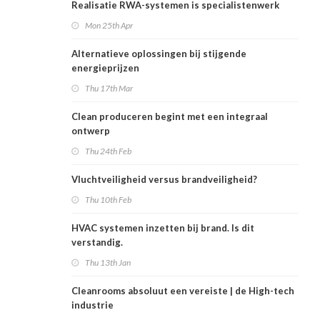
Realisatie RWA-systemen is specialistenwerk
Mon 25th Apr
Alternatieve oplossingen bij stijgende
energieprijzen
Thu 17th Mar
Clean produceren begint met een integraal
ontwerp
Thu 24th Feb
Vluchtveiligheid versus brandveiligheid?
Thu 10th Feb
HVAC systemen inzetten bij brand. Is dit
verstandig.
Thu 13th Jan
Cleanrooms absoluut een vereiste | de High-tech
industrie