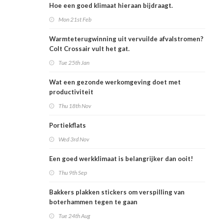
Hoe een goed klimaat hieraan bijdraagt.
Mon 21st Feb
Warmteterugwinning uit vervuilde afvalstromen?
Colt Crossair vult het gat.
Tue 25th Jan
Wat een gezonde werkomgeving doet met
productiviteit
Thu 18th Nov
Portiekflats
Wed 3rd Nov
Een goed werkklimaat is belangrijker dan ooit!
Thu 9th Sep
Bakkers plakken stickers om verspilling van
boterhammen tegen te gaan
Tue 24th Aug