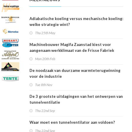
Adiabatische koeling versus mechanische koeling:
welke strategie wint?
Thu 25th May
Machinebouwer Magifa Zaanstad kiest voor
aangenaam werkklimaat van de Frisse Fabriek
Mon 20th Feb
De noodzaak van duurzame warmteterugwinning
voor de industrie
Tue 8th Nov
De 3 grootste uitdagingen van het ontwerpen van
tunnelventilatie
Thu 22nd Sep
Waar moet een tunnelventilator aan voldoen?
Thu 22nd Sep