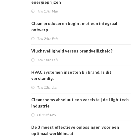
energieprijzen
Thu 17th Mar
Clean produceren begint met een integraal
ontwerp
Thu 24th Feb
Vluchtveiligheid versus brandveiligheid?
Thu 10th Feb
HVAC systemen inzetten bij brand. Is dit
verstandig.
Thu 13th Jan
Cleanrooms absoluut een vereiste | de High-tech
industrie
Fri 12th Nov
De 3 meest effectieve oplossingen voor een
optimaal werkklimaat