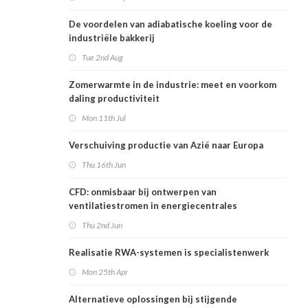
De voordelen van adiabatische koeling voor de
industriële bakkerij
Tue 2nd Aug
Zomerwarmte in de industrie: meet en voorkom
daling productiviteit
Mon 11th Jul
Verschuiving productie van Azië naar Europa
Thu 16th Jun
CFD: onmisbaar bij ontwerpen van
ventilatiestromen in energiecentrales
Thu 2nd Jun
Realisatie RWA-systemen is specialistenwerk
Mon 25th Apr
Alternatieve oplossingen bij stijgende