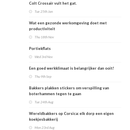
Colt Crossair vult het gat.
Tue 25th Jan
Wat een gezonde werkomgeving doet met
productiviteit
Thu 18th Nov
Portiekflats
Wed 3rd Nov
Een goed werkklimaat is belangrijker dan ooit!
Thu 9th Sep
Bakkers plakken stickers om verspilling van
boterhammen tegen te gaan
Tue 24th Aug
Wereldbakkers op Corsica: elk dorp een eigen
koekjesbakkerij
Mon 23rd Aug