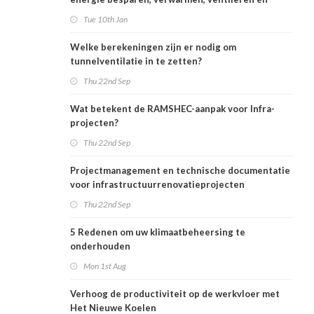
koelen
Tue 10th Jan
Welke berekeningen zijn er nodig om
tunnelventilatie in te zetten?
Thu 22nd Sep
Wat betekent de RAMSHEC-aanpak voor Infra-
projecten?
Thu 22nd Sep
Projectmanagement en technische documentatie
voor infrastructuurrenovatieprojecten
Thu 22nd Sep
5 Redenen om uw klimaatbeheersing te
onderhouden
Mon 1st Aug
Verhoog de productiviteit op de werkvloer met
Het Nieuwe Koelen