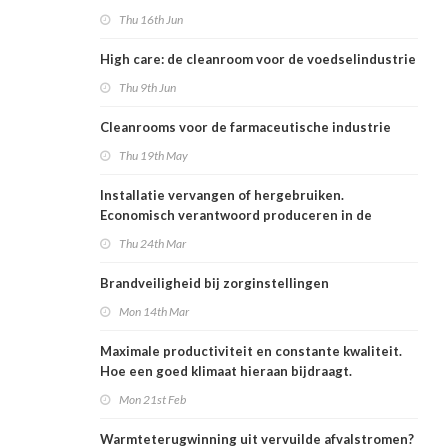
Thu 16th Jun
High care: de cleanroom voor de voedselindustrie
Thu 9th Jun
Cleanrooms voor de farmaceutische industrie
Thu 19th May
Installatie vervangen of hergebruiken.
Economisch verantwoord produceren in de
voedingsindustrie
Thu 24th Mar
Brandveiligheid bij zorginstellingen
Mon 14th Mar
Maximale productiviteit en constante kwaliteit.
Hoe een goed klimaat hieraan bijdraagt.
Mon 21st Feb
Warmteterugwinning uit vervuilde afvalstromen?