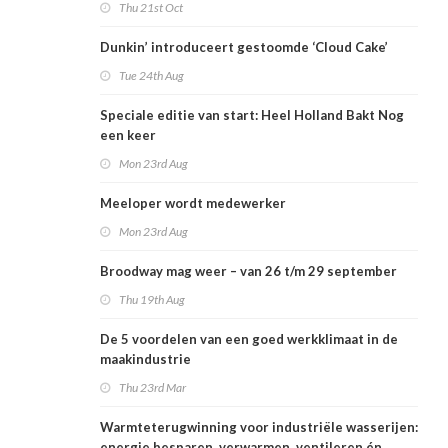
Thu 21st Oct
Dunkin’ introduceert gestoomde ‘Cloud Cake’
Tue 24th Aug
Speciale editie van start: Heel Holland Bakt Nog
een keer
Mon 23rd Aug
Meeloper wordt medewerker
Mon 23rd Aug
Broodway mag weer – van 26 t/m 29 september
Thu 19th Aug
De 5 voordelen van een goed werkklimaat in de
maakindustrie
Thu 23rd Mar
Warmteterugwinning voor industriële wasserijen:
energie besparen, verwarmen, ventileren én