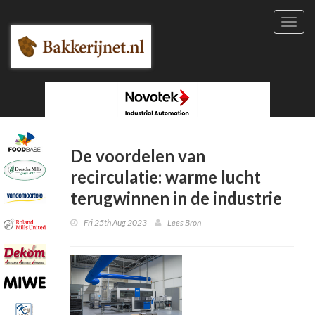
Toggl
navig
De voordelen van
recirculatie: warme lucht
terugwinnen in de industrie
Fri 25th Aug 2023
Lees Bron