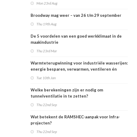
Mon 23rd Aug
Broodway mag weer – van 26 t/m 29 september
Thu 19th Aug
De 5 voordelen van een goed werkklimaat in de
maakindustrie
Thu 23rd Mar
Warmteterugwinning voor industriële wasserijen:
energie besparen, verwarmen, ventileren én
koelen
Tue 10th Jan
Welke berekeningen zijn er nodig om
tunnelventilatie in te zetten?
Thu 22nd Sep
Wat betekent de RAMSHEC-aanpak voor Infra-
projecten?
Thu 22nd Sep