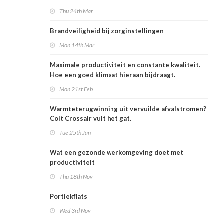
voedingsindustrie
Thu 24th Mar
Brandveiligheid bij zorginstellingen
Mon 14th Mar
Maximale productiviteit en constante kwaliteit.
Hoe een goed klimaat hieraan bijdraagt.
Mon 21st Feb
Warmteterugwinning uit vervuilde afvalstromen?
Colt Crossair vult het gat.
Tue 25th Jan
Wat een gezonde werkomgeving doet met
productiviteit
Thu 18th Nov
Portiekflats
Wed 3rd Nov