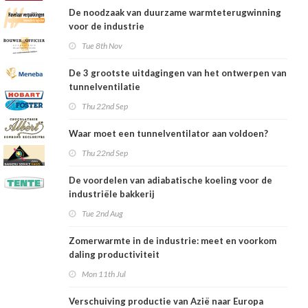
De noodzaak van duurzame warmteterugwinning
voor de industrie
Tue 8th Nov
De 3 grootste uitdagingen van het ontwerpen van
tunnelventilatie
Thu 22nd Sep
Waar moet een tunnelventilator aan voldoen?
Thu 22nd Sep
De voordelen van adiabatische koeling voor de
industriële bakkerij
Tue 2nd Aug
Zomerwarmte in de industrie: meet en voorkom
daling productiviteit
Mon 11th Jul
Verschuiving productie van Azië naar Europa