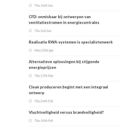
Thu 16th Jun
CFD: onmisbaar bij ontwerpen van
ventilatiestromen in energiecentrales
Thu 2nd Jun
Realisatie RWA-systemen is specialistenwerk
Mon 25th Apr
Alternatieve oplossingen bij stijgende
energieprijzen
Thu 17th Mar
Clean produceren begint met een integraal
ontwerp
Thu 24th Feb
Vluchtveiligheid versus brandveiligheid?
Thu 10th Feb