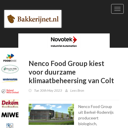
Toggl
navig
Nenco Food Group kiest
voor duurzame
klimaatbeheersing van Colt
Tue 30th May 2023
Lees Bron
Nenco Food Group
uit Berkel-Rodenrijs
produceert
biologisch,