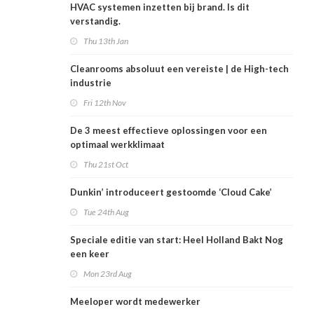
HVAC systemen inzetten bij brand. Is dit
verstandig.
Thu 13th Jan
Cleanrooms absoluut een vereiste | de High-tech
industrie
Fri 12th Nov
De 3 meest effectieve oplossingen voor een
optimaal werkklimaat
Thu 21st Oct
Dunkin’ introduceert gestoomde ‘Cloud Cake’
Tue 24th Aug
Speciale editie van start: Heel Holland Bakt Nog
een keer
Mon 23rd Aug
Meeloper wordt medewerker