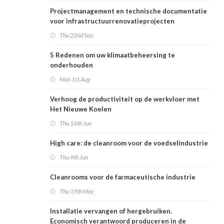
Projectmanagement en technische documentatie
voor infrastructuurrenovatieprojecten
Thu 22nd Sep
5 Redenen om uw klimaatbeheersing te
onderhouden
Mon 1st Aug
Verhoog de productiviteit op de werkvloer met
Het Nieuwe Koelen
Thu 16th Jun
High care: de cleanroom voor de voedselindustrie
Thu 9th Jun
Cleanrooms voor de farmaceutische industrie
Thu 19th May
Installatie vervangen of hergebruiken.
Economisch verantwoord produceren in de