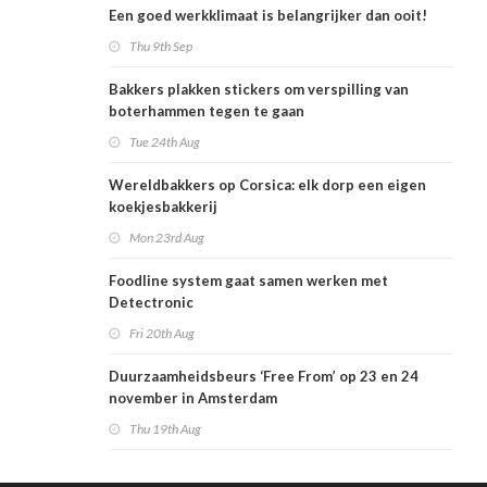
Een goed werkklimaat is belangrijker dan ooit!
Thu 9th Sep
Bakkers plakken stickers om verspilling van
boterhammen tegen te gaan
Tue 24th Aug
Wereldbakkers op Corsica: elk dorp een eigen
koekjesbakkerij
Mon 23rd Aug
Foodline system gaat samen werken met
Detectronic
Fri 20th Aug
Duurzaamheidsbeurs ‘Free From’ op 23 en 24
november in Amsterdam
Thu 19th Aug