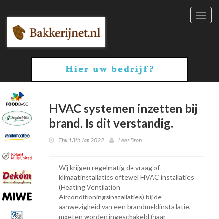
Toggl
navig
HVAC systemen inzetten bij
brand. Is dit verstandig.
Thu 13th Jan 2022
Lees Bron
Wij krijgen regelmatig de vraag of
klimaatinstallaties oftewel HVAC installaties
(Heating Ventilation
Airconditioningsinstallaties) bij de
aanwezigheid van een brandmeldinstallatie,
moeten worden ingeschakeld (naar