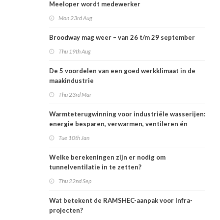
Meeloper wordt medewerker
Mon 23rd Aug
Broodway mag weer – van 26 t/m 29 september
Thu 19th Aug
De 5 voordelen van een goed werkklimaat in de
maakindustrie
Thu 23rd Mar
Warmteterugwinning voor industriële wasserijen:
energie besparen, verwarmen, ventileren én
koelen
Tue 10th Jan
Welke berekeningen zijn er nodig om
tunnelventilatie in te zetten?
Thu 22nd Sep
Wat betekent de RAMSHEC-aanpak voor Infra-
projecten?