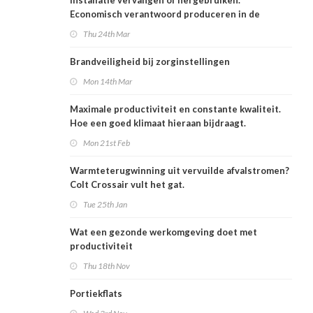
Installatie vervangen of hergebruiken.
Economisch verantwoord produceren in de
voedingsindustrie
Thu 24th Mar
Brandveiligheid bij zorginstellingen
Mon 14th Mar
Maximale productiviteit en constante kwaliteit.
Hoe een goed klimaat hieraan bijdraagt.
Mon 21st Feb
Warmteterugwinning uit vervuilde afvalstromen?
Colt Crossair vult het gat.
Tue 25th Jan
Wat een gezonde werkomgeving doet met
productiviteit
Thu 18th Nov
Portiekflats