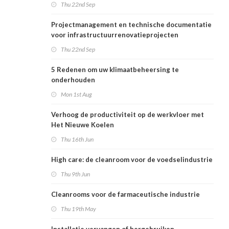
Thu 22nd Sep
Projectmanagement en technische documentatie
voor infrastructuurrenovatieprojecten
Thu 22nd Sep
5 Redenen om uw klimaatbeheersing te
onderhouden
Mon 1st Aug
Verhoog de productiviteit op de werkvloer met
Het Nieuwe Koelen
Thu 16th Jun
High care: de cleanroom voor de voedselindustrie
Thu 9th Jun
Cleanrooms voor de farmaceutische industrie
Thu 19th May