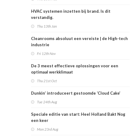
HVAC systemen inzetten bij brand. Is dit
verstandig.
Thu 13th Jan
Cleanrooms absoluut een vereiste | de High-tech
industrie
Fri 12th Nov
De 3 meest effectieve oplossingen voor een
optimaal werkklimaat
Thu 21st Oct
Dunkin’ introduceert gestoomde ‘Cloud Cake’
Tue 24th Aug
Speciale editie van start: Heel Holland Bakt Nog
een keer
Mon 23rd Aug