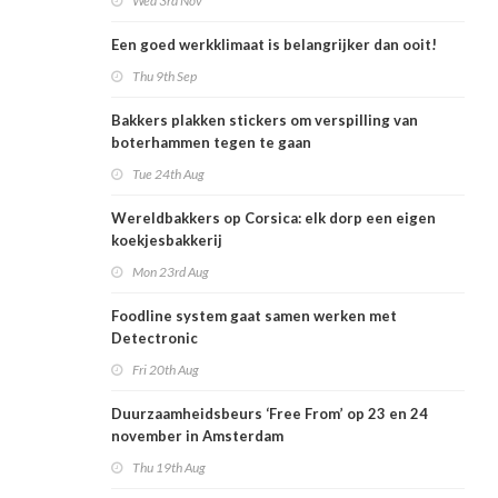
Wed 3rd Nov
Een goed werkklimaat is belangrijker dan ooit!
Thu 9th Sep
Bakkers plakken stickers om verspilling van
boterhammen tegen te gaan
Tue 24th Aug
Wereldbakkers op Corsica: elk dorp een eigen
koekjesbakkerij
Mon 23rd Aug
Foodline system gaat samen werken met
Detectronic
Fri 20th Aug
Duurzaamheidsbeurs ‘Free From’ op 23 en 24
november in Amsterdam
Thu 19th Aug