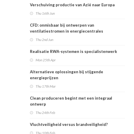
Verschuiving productie van Azië naar Europa
Thu 16th Jun
CFD: onmisbaar bij ontwerpen van
ventilatiestromen in energiecentrales
Thu 2nd Jun
Realisatie RWA-systemen is specialistenwerk
Mon 25th Apr
Alternatieve oplossingen bij stijgende
energieprijzen
Thu 17th Mar
Clean produceren begint met een integraal
ontwerp
Thu 24th Feb
Vluchtveiligheid versus brandveiligheid?
Thu 10th Feb