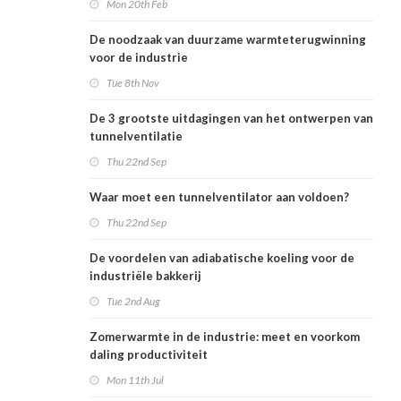
Mon 20th Feb
De noodzaak van duurzame warmteterugwinning
voor de industrie
Tue 8th Nov
De 3 grootste uitdagingen van het ontwerpen van
tunnelventilatie
Thu 22nd Sep
Waar moet een tunnelventilator aan voldoen?
Thu 22nd Sep
De voordelen van adiabatische koeling voor de
industriële bakkerij
Tue 2nd Aug
Zomerwarmte in de industrie: meet en voorkom
daling productiviteit
Mon 11th Jul