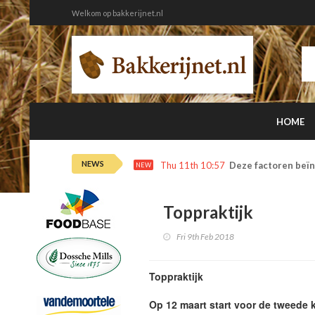
Welkom op bakkerijnet.nl
HOME
NEWS
Thu 11th 10:57
Deze factoren beïn
NEW
Toppraktijk
Fri 9th Feb 2018
Toppraktijk
Op 12 maart start voor de tweede k