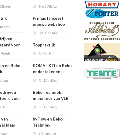
bruikers
Leerbedrijf van het
2th Sep
Tue 17th Apr
Jaar 2018
tijk
Primus lanceert
nieuwe webshop
4th Mar
Primus.direct
Sat 17th Mar
drijven
neerd voor
Toppraktijk
erbedrijf van
5th Feb
Fri 9th Feb
r 2018
j
on en Beko
KOMA - KTI en Beko Techniek
ek
ondertekenen
veren
samenwerkingsovereenkomst
th Jan
Fri 15th Dec
erking
edrijven
Beko Techniek
teerd voor
importeur van VLB
erbedrijf van
broodsnijmachines
h Dec
Fri 17th Nov
r 2018
ij
j van
byFlow en Beko
 is klaar
Techniek
 toekomst.
bekrachtigen
d Nov
Thu 5th Oct