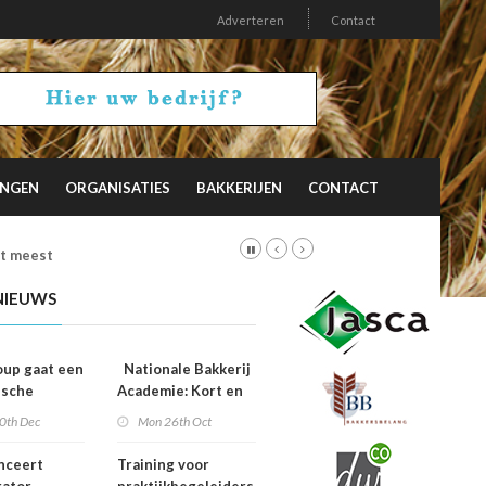
Adverteren
Contact
INGEN
ORGANISATIES
BAKKERIJEN
CONTACT
et meest
NIEUWS
up gaat een
Nationale Bakkerij
ische
Academie: Kort en
erking aan
krachtig online.
0th Dec
Mon 26th Oct
iesburo
f
nceert
Training voor