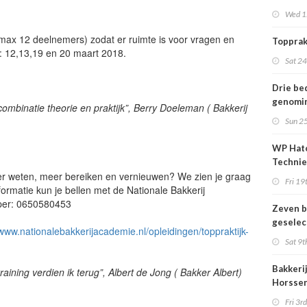
1000 ge
Wed 1
 max 12 deelnemers) zodat er ruimte is voor vragen en
Topprak
n: 12,13,19 en 20 maart 2018.
Sat 2
Drie be
genomi
combinatie theorie en praktijk”, Berry Doeleman ( Bakkerij
titel Le
Sun 2
het Jaa
Bakkeri
WP Hat
Techni
er weten, meer bereiken en vernieuwen? We zien je graag
intensi
Fri 19
ormatie kun je bellen met de Nationale Bakkerij
samenw
per: 0650580453
Zeven b
geselec
/www.nationalebakkerijacademie.nl/opleidingen/toppraktijk-
titel Le
Sat 9t
het Jaa
Bakker
Bakkeri
raining verdien ik terug”, Albert de Jong ( Bakker Albert)
Horssen
voor de
Fri 3r