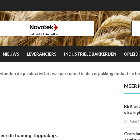
NIEUWS
LEVERANCIERS
INDUSTRIËLE BAKKERIJEN
OPLEID
vloeden de productiviteit van personeel in de verpakkingsindustrie h
MEER 
RBK Gro
strateg
samenw
Wed 3
met Adv
Verhoe
Gram la
eer de training Toppraktijk.