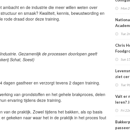
configu
et ambacht en de industrie die meer willen weten over
Mon 2
, structuur en smaak? Kwaliteit, kennis, bewustwording en
e rode draad door deze training.
Nationa
Academi
online 
Tue 2n
Chris H
Foodgro
 Industrie. Gezamenlijk de processen doorlopen geeft
voor de
kkerij Schat, Soest)
Sun 1
Levensm
ziet cer
 4 dagen gastheer en verzorgt tevens 2 dagen training.
voedsel
Tue 9t
'paspoo
 werking van grondstoffen en het gehele brakproces, delen
Valt er 
hun ervaring tijdens deze training.
leren? 
Fri 22
en van de praktijk. Zowel tijdens het bakken, als op basis
r gekeken naar waar het in de praktijk in het proces fout
Bakkerp
.
passeer