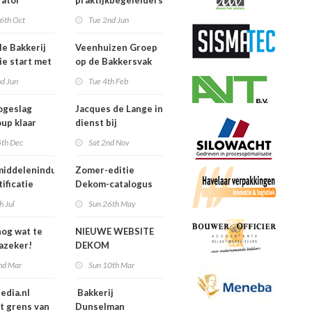
rator
praktijkbegeleiders
van niveau 4
6th Oct
Tue 2nd Jun
Boulanger
studenten
le Bakkerij
Veenhuizen Groep
e start met
op de Bakkersvak
trainingen
d Jun
Tue 4th Feb
ogeslag
Jacques de Lange in
up klaar
dienst bij
 toekomst!
Crest*Cool!
5th Dec
Sat 2nd Nov
iddelenindustrie
Zomer-editie
tificatie
Dekom-catalogus
veiligheid als
h Jul
Sun 26th May
rt voor de handel'
nog wat te
NIEUWE WEBSITE
Jazeker!
DEKOM
nd Mar
Sun 10th Mar
edia.nl
Bakkerij
t grens van
Dunselman