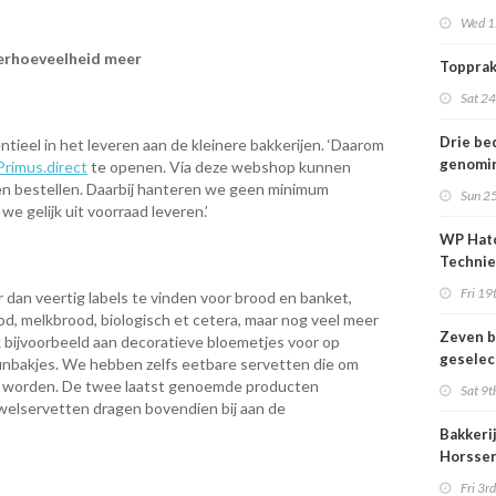
1000 ge
Wed 1
erhoeveelheid meer
Topprak
Sat 2
Drie be
ntieel in het leveren aan de kleinere bakkerijen. ‘Daarom
genomi
rimus.direct
te openen. Via deze webshop kunnen
titel Le
en bestellen. Daarbij hanteren we geen minimum
Sun 2
het Jaa
 gelijk uit voorraad leveren.’
Bakkeri
WP Hat
Techni
intensi
Fri 19
r dan veertig labels te vinden voor brood en banket,
samenw
, melkbrood, biologisch et cetera, maar nog veel meer
Zeven b
 bijvoorbeeld aan decoratieve bloemetjes voor op
geselec
inbakjes. We hebben zelfs eetbare servetten die om
titel Le
 worden. De twee laatst genoemde producten
Sat 9t
het Jaa
elservetten dragen bovendien bij aan de
Bakker
Bakkeri
Horssen
voor de
Fri 3r