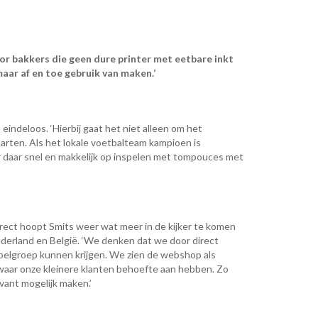
r bakkers die geen dure printer met eetbare inkt
aar af en toe gebruik van maken.’
eindeloos. ‘Hierbij gaat het niet alleen om het
arten. Als het lokale voetbalteam kampioen is
daar snel en makkelijk op inspelen met tompouces met
ect hoopt Smits weer wat meer in de kijker te komen
ederland en België. ‘We denken dat we door direct
elgroep kunnen krijgen. We zien de webshop als
n waar onze kleinere klanten behoefte aan hebben. Zo
ant mogelijk maken.’