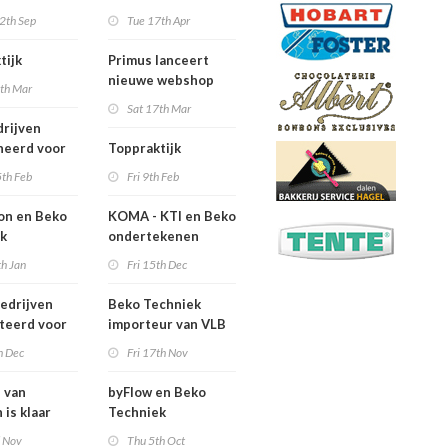
bruikers
Leerbedrijf van het
2th Sep
Tue 17th Apr
Jaar 2018
tijk
Primus lanceert
nieuwe webshop
4th Mar
Primus.direct
Sat 17th Mar
drijven
neerd voor
Toppraktijk
erbedrijf van
5th Feb
Fri 9th Feb
r 2018
j
on en Beko
KOMA - KTI en Beko Techniek
ek
ondertekenen
veren
samenwerkingsovereenkomst
th Jan
Fri 15th Dec
erking
edrijven
Beko Techniek
teerd voor
importeur van VLB
erbedrijf van
broodsnijmachines
h Dec
Fri 17th Nov
r 2018
ij
j van
byFlow en Beko
 is klaar
Techniek
 toekomst.
bekrachtigen
d Nov
Thu 5th Oct