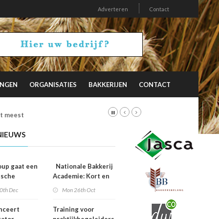
Adverteren
Contact
INGEN
ORGANISATIES
BAKKERIJEN
CONTACT
et meest
NIEUWS
up gaat een
Nationale Bakkerij
ische
Academie: Kort en
erking aan
krachtig online.
0th Dec
Mon 26th Oct
iesburo
f
nceert
Training voor