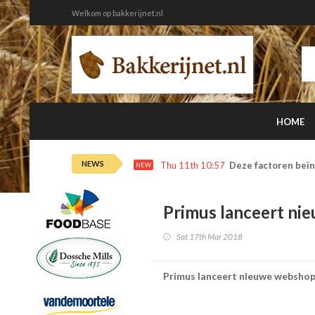
Welkom op bakkerijnet.nl
HOME
NEWS
Thu 11th 10:57
Deze factoren beïn
NEW
Primus lanceert ni
Sat 17th Mar 2018
Primus lanceert nieuwe webshop