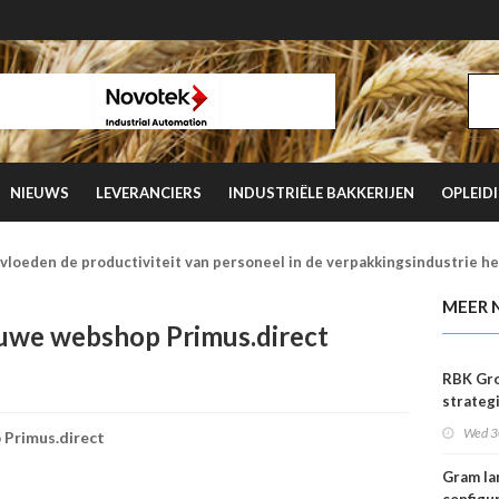
NIEUWS
LEVERANCIERS
INDUSTRIËLE BAKKERIJEN
OPLEID
vloeden de productiviteit van personeel in de verpakkingsindustrie h
MEER 
euwe webshop Primus.direct
RBK Gro
strateg
samenw
Wed 3
 Primus.direct
met Adv
Verhoe
Gram la