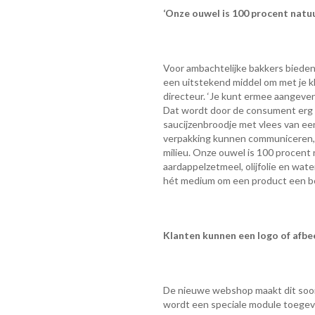
‘Onze ouwel is 100 procent natuu
Voor ambachtelijke bakkers bieden
een uitstekend middel om met je 
directeur. ‘Je kunt ermee aangeven
Dat wordt door de consument erg op
saucijzenbroodje met vlees van een
verpakking kunnen communiceren, 
milieu. Onze ouwel is 100 procent 
aardappelzetmeel, olijfolie en wate
hét medium om een product een b
Klanten kunnen een logo of afb
De nieuwe webshop maakt dit soort
wordt een speciale module toegev