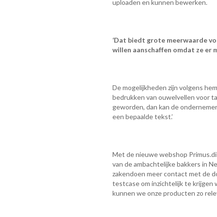
uploaden en kunnen bewerken.
‘Dat biedt grote meerwaarde voo
willen aanschaffen omdat ze er m
De mogelijkheden zijn volgens hem 
bedrukken van ouwelvellen voor ta
geworden, dan kan de ondernemer 
een bepaalde tekst.’
Met de nieuwe webshop Primus.dir
van de ambachtelijke bakkers in N
zakendoen meer contact met de do
testcase om inzichtelijk te krijge
kunnen we onze producten zo relev