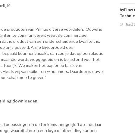
rlijk’
byFlow 
Techni
presen
Tue 2
Food Pr
 de producten van Primus diverse voordelen. ‘Ouwel is
Beko Na
klanten te communiceren’, weet de commercieel
2017
 dat je product van een onderscheidende kwaliteit is.
 prijs gesteld. Als je bijvoorbeeld een
 bepaald keurmerk maakt, dan zou je dat op een plastic
maar die wordt weggegooid en is belastend voor het
natuurlijk. We maken het papier op basis van
r. Het is vrij van suiker en E-nummers. Daardoor is ouwel
oodschap mee te geven.’
eelding downloaden
 toepassingen in de toekomst mogelijk. ‘Later dit jaar
oegd waarbij klanten een logo of afbeelding kunnen