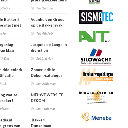
rator
praktijkbegeleiders
van niveau 4
6th Oct
Tue 2nd Jun
Boulanger
studenten
le Bakkerij
Veenhuizen Groep
e start met
op de Bakkersvak
trainingen
d Jun
Tue 4th Feb
ogeslag
Jacques de Lange in
up klaar
dienst bij
 toekomst!
Crest*Cool!
5th Dec
Sat 2nd Nov
iddelenindustrie
Zomer-editie
tificatie
Dekom-catalogus
veiligheid als
h Jul
Sun 26th May
rt voor de handel'
nog wat te
NIEUWE WEBSITE
Jazeker!
DEKOM
nd Mar
Sun 10th Mar
edia.nl
Bakkerij
t grens van
Dunselman