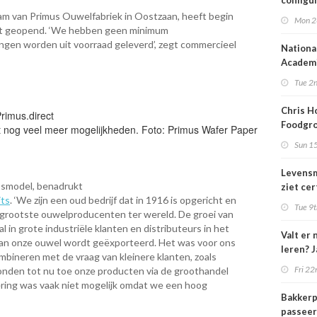
configu
am van Primus Ouwelfabriek in Oostzaan, heeft begin
Mon 2
ect geopend. ‘We hebben geen minimum
ngen worden uit voorraad geleverd’, zegt commercieel
Nationa
Academi
online 
Tue 2n
Chris H
Foodgro
t nog veel meer mogelijkheden. Foto: Primus Wafer Paper
voor de
Sun 1
Levensm
essmodel, benadrukt
ziet cer
its
. ‘We zijn een oud bedrijf dat in 1916 is opgericht en
voedsel
Tue 9t
e grootste ouwelproducenten ter wereld. De groei van
'paspoo
ral in grote industriële klanten en distributeurs in het
Valt er 
van onze ouwel wordt geëxporteerd. Het was voor ons
leren? 
mbineren met de vraag van kleinere klanten, zoals
Fri 22
 konden tot nu toe onze producten via de groothandel
ering was vaak niet mogelijk omdat we een hoog
Bakkerp
passeer