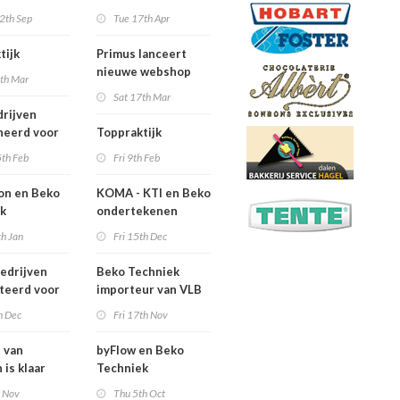
bruikers
Leerbedrijf van het
2th Sep
Tue 17th Apr
Jaar 2018
tijk
Primus lanceert
nieuwe webshop
4th Mar
Primus.direct
Sat 17th Mar
drijven
neerd voor
Toppraktijk
erbedrijf van
5th Feb
Fri 9th Feb
r 2018
j
on en Beko
KOMA - KTI en Beko Techniek
ek
ondertekenen
veren
samenwerkingsovereenkomst
th Jan
Fri 15th Dec
erking
edrijven
Beko Techniek
teerd voor
importeur van VLB
erbedrijf van
broodsnijmachines
h Dec
Fri 17th Nov
r 2018
ij
j van
byFlow en Beko
 is klaar
Techniek
 toekomst.
bekrachtigen
d Nov
Thu 5th Oct