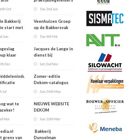
rator
praktijkbegeleiders
van niveau 4
6th Oct
Tue 2nd Jun
Boulanger
studenten
le Bakkerij
Veenhuizen Groep
e start met
op de Bakkersvak
trainingen
d Jun
Tue 4th Feb
ogeslag
Jacques de Lange in
up klaar
dienst bij
 toekomst!
Crest*Cool!
5th Dec
Sat 2nd Nov
iddelenindustrie
Zomer-editie
tificatie
Dekom-catalogus
veiligheid als
h Jul
Sun 26th May
rt voor de handel'
nog wat te
NIEUWE WEBSITE
Jazeker!
DEKOM
nd Mar
Sun 10th Mar
edia.nl
Bakkerij
t grens van
Dunselman