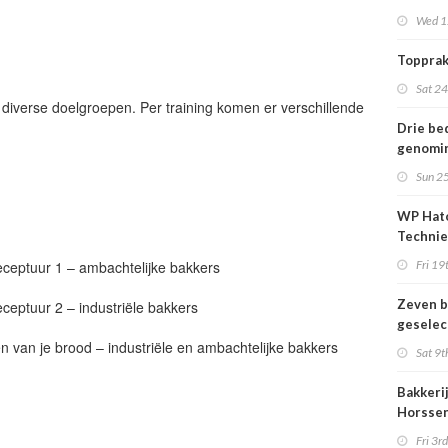
1000 ge
Wed 1
Topprak
Sat 2
 diverse doelgroepen. Per training komen er verschillende
Drie be
genomi
titel Le
Sun 2
het Jaa
Bakkeri
WP Hat
Techni
intensi
eceptuur 1 – ambachtelijke bakkers
Fri 19
samenw
Zeven b
ceptuur 2 – industriële bakkers
geselec
titel Le
en van je brood – industriële en ambachtelijke bakkers
Sat 9t
het Jaa
Bakker
Bakkeri
Horssen
voor de
Fri 3r