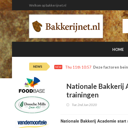
Welkom op bakkerijnet.nl
HOME
NEWS
Thu 11th 10:57
Deze factoren beïn
NEW
Nationale Bakkerij 
trainingen
Tue 2nd Jun 2020
Nationale Bakkerij Academie start 