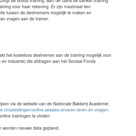
rzorgt de brood-training, Bart de Gans de banket-training
ining voor haar rekening. Er zijn maximaal tien
ctie tussen de deelnemers mogelijk te maken en
van vragen aan de trainer.
kt het kosteloos deelnemen aan de training mogelijk voor
 en industrie) die afdragen aan het Sociaal Fonds
jven via de website van de Nationale Bakkerij Academie:
e.nl/opleidingen/online-sessies-ervaren-leren-en-vragen-
online trainingen te vinden
 en worden nieuwe data gepland.