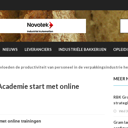
NIEUWS
LEVERANCIERS
INDUSTRIËLE BAKKERIJEN
OPLEID
vloeden de productiviteit van personeel in de verpakkingsindustrie h
MEER 
Academie start met online
RBK Gro
strateg
samenw
Wed 3
met Adv
Verhoe
met online trainingen
Gram la