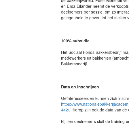
de bakkerijwereld. Peter Bienefelt ve
en Elisa Eilander neemt de verkooptra
deelnemers per sessie, om zo intera
gelegenheid te geven tot het stellen 
100% subsidie
Het Sociaal Fonds Bakkersbedrijf maa
medewerkers uit bakkerijen (ambacht
Bakkersbedrijf.
Data en inschrijven
Geïnteresseerden kunnen zich inschri
https://www.nationalebakkerijacademi
442/
. Hierop zijn ook de data van de 
Bij tien deelnemers sluit de training