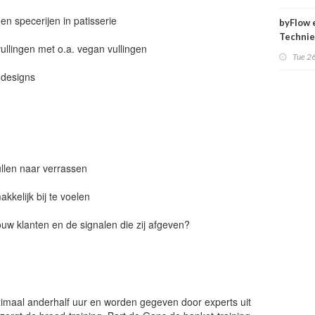
en specerijen in patisserie
byFlow 
Techni
ullingen met o.a. vegan vullingen
presen
Tue 2
Food Pr
 designs
Beko Na
2017
ullen naar verrassen
kkelijk bij te voelen
jouw klanten en de signalen die zij afgeven?
ximaal anderhalf uur en worden gegeven door experts uit