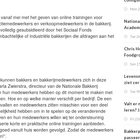
configu
Mon 2
 vanaf mei met het geven van online trainingen voor
Nationa
ctiemedewerkers en verkoopmedewerkers in de bakkerij.
Academi
volledig gesubsidieerd door het Sociaal Fonds
online 
bachtelijke of industriële bakkerijen die afdragen aan het
Tue 2n
Chris H
Foodgro
voor de
Sun 1
Levensm
n kunnen bakkers en bakkerijmedewerkers zich in deze
ziet cer
arla Zwierstra, directeur van de Nationale Bakkerij
voedsel
n en hun medewerkers hebben op dit moment te maken met
Tue 9t
'paspoo
n. Hoe en op welke manier verschilt per bedrijf. De een
Valt er 
gvallen en medewerkers zitten misschien voor een deel
leren? 
ogelijkheid hebben om in te spelen op de veranderende
ven en hun medewerkers willen wij ter ondersteuning
Fri 22
erie korte en praktische online trainingen aanbieden.
l goed vanuit huis worden gevolgd. Zodat de medewerkers
Bakkerp
n!”.
passeer