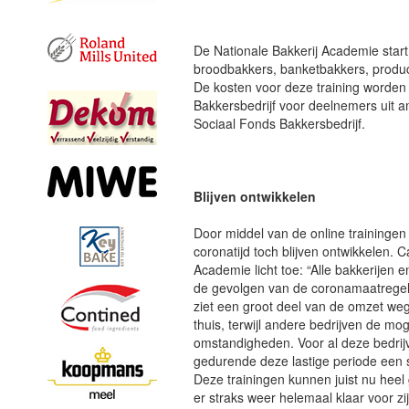
De Nationale Bakkerij Academie start
broodbakkers, banketbakkers, produ
De kosten voor deze training worden 
Bakkersbedrijf voor deelnemers uit am
Sociaal Fonds Bakkersbedrijf.
Blijven ontwikkelen
Door middel van de online traininge
coronatijd toch blijven ontwikkelen. C
Academie licht toe: “Alle bakkerije
de gevolgen van de coronamaatregele
ziet een groot deel van de omzet we
thuis, terwijl andere bedrijven de m
omstandigheden. Voor al deze bedrij
gedurende deze lastige periode een s
Deze trainingen kunnen juist nu hee
er straks weer helemaal klaar voor zij