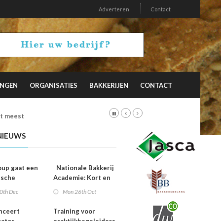
Adverteren
Contact
INGEN
ORGANISATIES
BAKKERIJEN
CONTACT
et meest
NIEUWS
up gaat een
Nationale Bakkerij
ische
Academie: Kort en
erking aan
krachtig online.
0th Dec
Mon 26th Oct
iesburo
f
nceert
Training voor