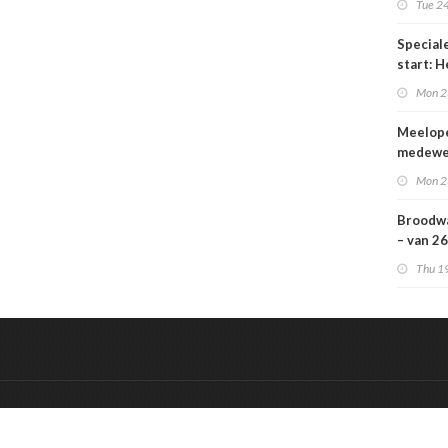
Tue 2
Cake’
Speciale
start: H
Bakt No
Mon 2
Meelop
medewe
Mon 2
Broodw
– van 26
septem
Thu 1
&
Onderdeel van:
BrancheConnect
De