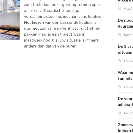
Magifa 
zoektocht komen er genoeg termen op u
kiest v
Mon 2
af: airco, adiabatische koeling,
aangen
verdampingskoeling, mechanische koeling.
werkkli
De nood
Het kiezen van een passende koeling is
Frisse 
duurza
dus niet zomaar een ventilator uit het rek
warmte
pakken maar is een traject waarin
Tue 8
voor de
maatwerk nodig is. Uw situatie is immers
anders dan dat van de buren.
De 3 gr
uitdagi
ontwer
Thu 2
tunnelv
Waar m
tunnelv
aan vol
Thu 2
De voor
adiabat
koeling
Tue 2
industri
Zomerw
industr