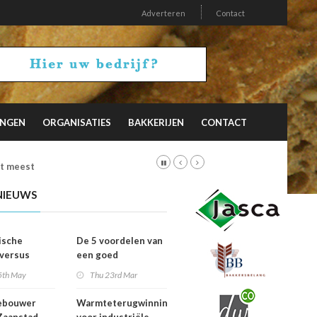
Adverteren
Contact
INGEN
ORGANISATIES
BAKKERIJEN
CONTACT
et meest
NIEUWS
ische
De 5 voordelen van
 versus
een goed
ische
werkklimaat in de
5th May
Thu 23rd Mar
: welke
maakindustrie
ie wint?
ebouwer
Warmteterugwinning