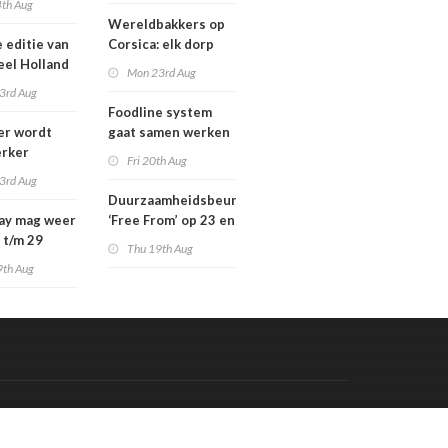
4th Aug
tegen te gaan
Wereldbakkers op
 editie van
Corsica: elk dorp
eel Holland
een eigen
Mon 23rd Aug
g een keer
koekjesbakkerij
3rd Aug
Foodline system
er wordt
gaat samen werken
rker
met Detectronic
Fri 20th Aug
3rd Aug
Duurzaamheidsbeurs
ay mag weer
‘Free From’ op 23 en
 t/m 29
24 november in
Thu 19th Aug
ber
Amsterdam
9th Aug
Code & Hosted by:
 Meern Multimedia
VDVO
Contact