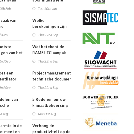
Zaanstad
voor industriële
oor
wasserijen: energie
0th Feb
Tue 10th Jan
aam
besparen,
maat van de
verwarmen,
zaak van
Welke
Fabriek
ventileren én koelen
me
berekeningen zijn
terugwinning
er nodig om
th Nov
Thu 22nd Sep
 industrie
tunnelventilatie in
te zetten?
ootste
Wat betekent de
ngen van het
RAMSHEC-aanpak
pen van
voor Infra-
2nd Sep
Thu 22nd Sep
entilatie
projecten?
oet een
Projectmanagement en
entilator
technische documentatie voor
doen?
infrastructuurrenovatieprojecten
2nd Sep
Thu 22nd Sep
delen van
5 Redenen om uw
ische
klimaatbeheersing
 voor de
te onderhouden
nd Aug
Mon 1st Aug
ële bakkerij
armte in de
Verhoog de
ie: meet en
productiviteit op de