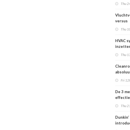
integra
Thu 2
Vluchtv
versus
brandve
Thu 1
HVAC s
inzetten
Is dit v
Thu 1
Cleanr
absoluu
vereiste
Fri 12
tech in
De 3 me
effecti
oplossi
Thu 2
een opt
werkkli
Dunkin’
introdu
gestoom