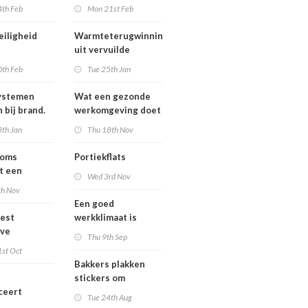
al ontwerp
constante kwaliteit.
4th Feb
Mon 21st Feb
Hoe een goed
klimaat hieraan
eiligheid
Warmteterugwinning
bijdraagt.
uit vervuilde
iligheid?
afvalstromen? Colt
0th Feb
Tue 25th Jan
Crossair vult het gat.
ystemen
Wat een gezonde
 bij brand.
werkomgeving doet
erstandig.
met productiviteit
3th Jan
Thu 18th Nov
ooms
Portiekflats
t een
Wed 3rd Nov
 | de High-
th Nov
dustrie
Een goed
est
werkklimaat is
eve
belangrijker dan
Thu 9th Sep
ngen voor
ooit!
1st Oct
imaal
Bakkers plakken
maat
stickers om
ceert
verspilling van
Tue 24th Aug
de ‘Cloud
boterhammen