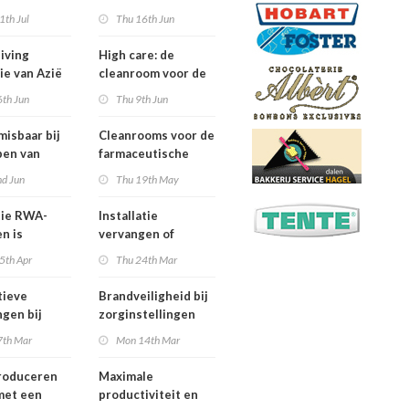
 daling
werkvloer met Het
1th Jul
Thu 16th Jun
iviteit
Nieuwe Koelen
iving
High care: de
ie van Azië
cleanroom voor de
ropa
voedselindustrie
6th Jun
Thu 9th Jun
misbaar bij
Cleanrooms voor de
pen van
farmaceutische
tiestromen
industrie
nd Jun
Thu 19th May
giecentrales
tie RWA-
Installatie
n is
vervangen of
istenwerk
hergebruiken.
5th Apr
Thu 24th Mar
Economisch
verantwoord
tieve
Brandveiligheid bij
produceren in de
ngen bij
zorginstellingen
voedingsindustrie
de
7th Mar
Mon 14th Mar
prijzen
roduceren
Maximale
met een
productiviteit en