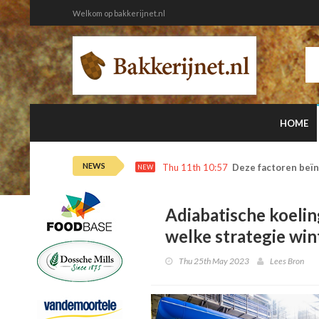
Welkom op bakkerijnet.nl
HOME
NEWS
Thu 11th 10:57
Deze factoren beïn
NEW
Adiabatische koelin
welke strategie win
Thu 25th May 2023
Lees Bron