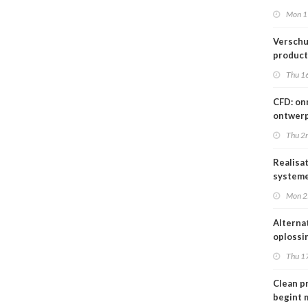
voorkom
Mon 1
product
Verschu
product
naar Eu
Thu 1
CFD: on
ontwer
ventila
Thu 2
in ener
Realisa
systeme
special
Mon 2
Alterna
oplossi
stijgen
Thu 1
energie
Clean p
begint 