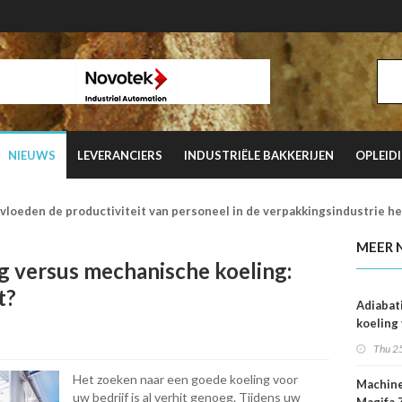
NIEUWS
LEVERANCIERS
INDUSTRIËLE BAKKERIJEN
OPLEID
vloeden de productiviteit van personeel in de verpakkingsindustrie h
MEER 
g versus mechanische koeling:
t?
Adiabat
koeling
mechan
Thu 2
koeling
strateg
Het zoeken naar een goede koeling voor
Machin
uw bedrijf is al verhit genoeg. Tijdens uw