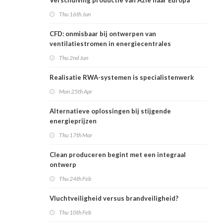
Verschuiving productie van Azië naar Europa
Thu 16th Jun
CFD: onmisbaar bij ontwerpen van
ventilatiestromen in energiecentrales
Thu 2nd Jun
Realisatie RWA-systemen is specialistenwerk
Mon 25th Apr
Alternatieve oplossingen bij stijgende
energieprijzen
Thu 17th Mar
Clean produceren begint met een integraal
ontwerp
Thu 24th Feb
Vluchtveiligheid versus brandveiligheid?
Thu 10th Feb