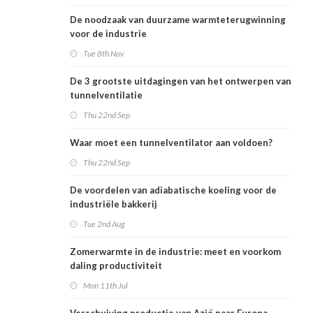
De noodzaak van duurzame warmteterugwinning
voor de industrie
Tue 8th Nov
De 3 grootste uitdagingen van het ontwerpen van
tunnelventilatie
Thu 22nd Sep
Waar moet een tunnelventilator aan voldoen?
Thu 22nd Sep
De voordelen van adiabatische koeling voor de
industriële bakkerij
Tue 2nd Aug
Zomerwarmte in de industrie: meet en voorkom
daling productiviteit
Mon 11th Jul