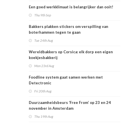
Een goed werkklimaat is belangrijker dan ooit!
Thu 9th Sep
Bakkers plakken stickers om verspilling van
boterhammen tegen te gaan
Tue 24th Aug
Wereldbakkers op Corsica: elk dorp een eigen
koekjesbakkerij
Mon 23rd Aug
Foodline system gaat samen werken met
Detectronic
Fri 20th Aug
Duurzaamheidsbeurs ‘Free From’ op 23 en 24
november in Amsterdam
Thu 19th Aug