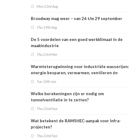
Mon 23rd Aug
Broodway mag weer – van 26 t/m 29 september
Thu 19th Aug
De 5 voordelen van een goed werkklimaat in de
maakindustrie
Thu 23rd Mar
Warmteterugwinning voor industriële wasserijen:
energie besparen, verwarmen, ventileren én
koelen
Tue 10th Jan
Welke berekeningen zijn er nodig om
tunnelventilatie in te zetten?
Thu 22nd Sep
Wat betekent de RAMSHEC-aanpak voor Infra-
projecten?
Thu 22nd Sep