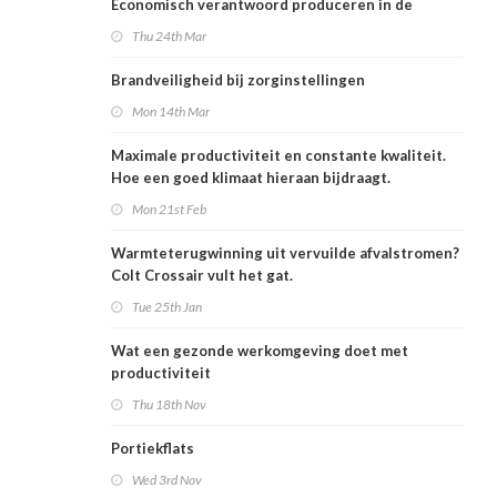
Economisch verantwoord produceren in de
voedingsindustrie
Thu 24th Mar
Brandveiligheid bij zorginstellingen
Mon 14th Mar
Maximale productiviteit en constante kwaliteit.
Hoe een goed klimaat hieraan bijdraagt.
Mon 21st Feb
Warmteterugwinning uit vervuilde afvalstromen?
Colt Crossair vult het gat.
Tue 25th Jan
Wat een gezonde werkomgeving doet met
productiviteit
Thu 18th Nov
Portiekflats
Wed 3rd Nov