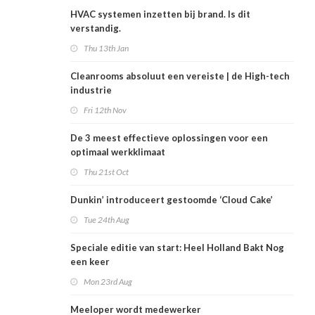
HVAC systemen inzetten bij brand. Is dit
verstandig.
Thu 13th Jan
Cleanrooms absoluut een vereiste | de High-tech
industrie
Fri 12th Nov
De 3 meest effectieve oplossingen voor een
optimaal werkklimaat
Thu 21st Oct
Dunkin’ introduceert gestoomde ‘Cloud Cake’
Tue 24th Aug
Speciale editie van start: Heel Holland Bakt Nog
een keer
Mon 23rd Aug
Meeloper wordt medewerker