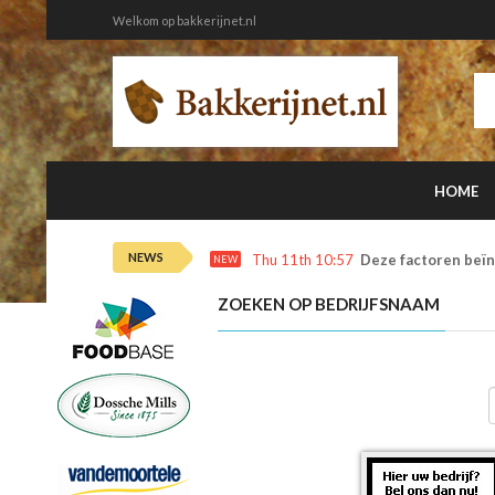
Welkom op bakkerijnet.nl
HOME
NEWS
Thu 11th 10:57
Deze factoren beïn
NEW
ZOEKEN OP BEDRIJFSNAAM