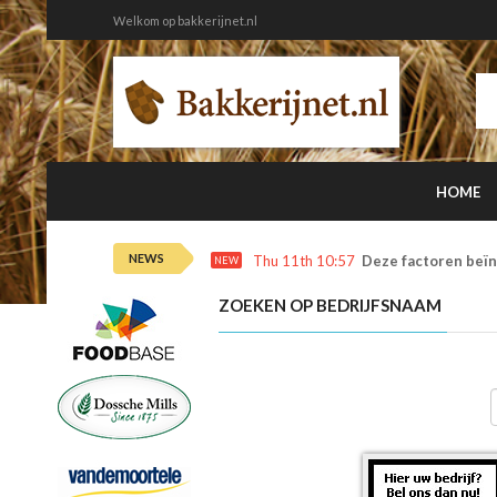
Welkom op bakkerijnet.nl
HOME
NEWS
Thu 11th 10:57
Deze factoren beïn
NEW
ZOEKEN OP BEDRIJFSNAAM