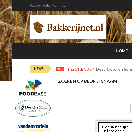
Welkom op bakkerijnet.nl
HOME
NEWS
Thu 11th 10:57
Deze factoren beïn
NEW
ZOEKEN OP BEDRIJFSNAAM