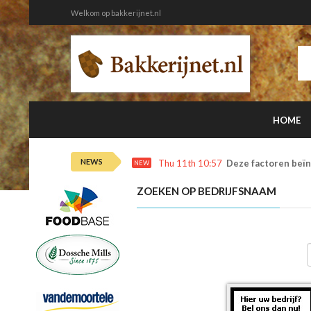
Welkom op bakkerijnet.nl
HOME
NEWS
Thu 11th 10:57
Deze factoren beïn
NEW
ZOEKEN OP BEDRIJFSNAAM