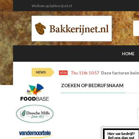
Welkom op bakkerijnet.nl
HOME
NEWS
Thu 11th 10:57
Deze factoren beïn
NEW
ZOEKEN OP BEDRIJFSNAAM