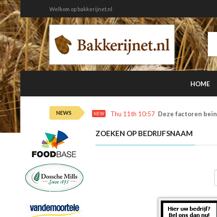
Welkom op bakkerijnet.nl
HOME
NEWS
Thu 11th 10:57
Deze factoren beïn
NEW
ZOEKEN OP BEDRIJFSNAAM