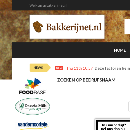
Welkom op bakkerijnet.nl
HOME
NEWS
Thu 11th 10:57
Deze factoren beïn
NEW
ZOEKEN OP BEDRIJFSNAAM